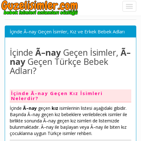
İçinde Ã–nay Geçen İsimler, Kız ve Erkek Bebek Adları
İçinde
Ã–nay
Geçen İsimler,
Ã–
nay
Geçen Türkçe Bebek
Adları?
İçinde Ã–nay Geçen Kız İsimleri
Nelerdir?
İçinde
Ã–nay
geçen
kız
isimlerinin listesi aşağıdaki gibidir.
Başında Ã–nay geçen kız bebeklere verilebilecek isimler ile
birlikte sonunda Ã–nay geçen kız isimleri de listemizde
bulunmaktadır. Ã–nay ile başlayan veya Ã–nay ile biten kız
çocuklarına uygun Türkçe isimler rehberi.