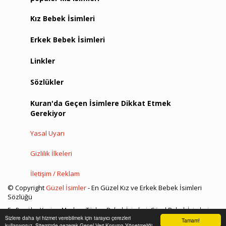
Kız Bebek İsimleri
Erkek Bebek İsimleri
Linkler
Sözlükler
Kuran'da Geçen İsimlere Dikkat Etmek
Gerekiyor
Yasal Uyarı
Gizlilik İlkeleri
İletişim / Reklam
© Copyright
Güzel İsimler
- En Güzel Kız ve Erkek Bebek İsimleri
Sözlüğü
En Popüler Yeni ve Modern Türkçe Bebek İsimleri, Güzel Bebek İsimleri
Sizlere daha iyi hizmet verebilmek için tarayıcı çerezleri
Sözlüğü, İslami Dini Kız ve Erkek Bebek İsimleri
Tamam!
kullanıyoruz. Sitemizde gezerek Genel Veri Koruma Yönetmeliği