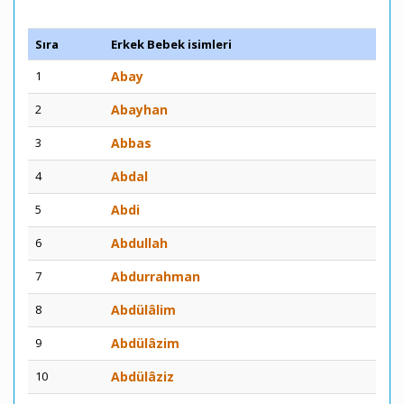
Sıra
Erkek Bebek isimleri
1
Abay
2
Abayhan
3
Abbas
4
Abdal
5
Abdi
6
Abdullah
7
Abdurrahman
8
Abdülâlim
9
Abdülâzim
10
Abdülâziz