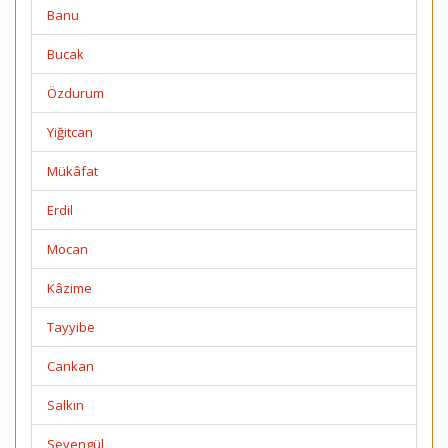
Banu
Bucak
Özdurum
Yiğitcan
Mükâfat
Erdil
Mocan
Kâzime
Tayyibe
Cankan
Salkın
Sevengül