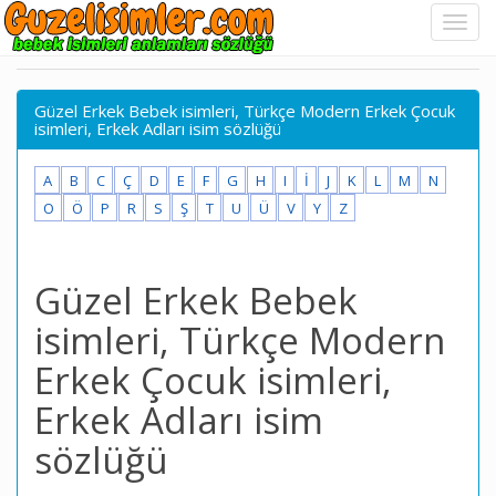
Güzel Erkek Bebek isimleri, Türkçe Modern Erkek Çocuk
isimleri, Erkek Adları isim sözlüğü
A
B
C
Ç
D
E
F
G
H
I
İ
J
K
L
M
N
O
Ö
P
R
S
Ş
T
U
Ü
V
Y
Z
Güzel Erkek Bebek
isimleri, Türkçe Modern
Erkek Çocuk isimleri,
Erkek Adları isim
sözlüğü