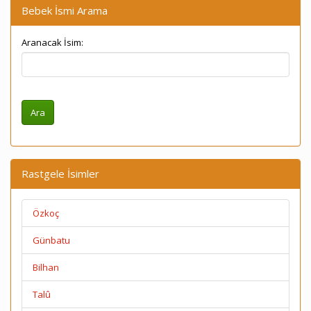
Bebek İsmi Arama
Aranacak İsim:
Rastgele İsimler
Özkoç
Günbatu
Bilhan
Talû