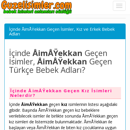
İçinde ÅimÅŸekkan Geçen İsimler, Kız ve Erkek Bebek
Adları
İçinde
ÅimÅŸekkan
Geçen
İsimler,
ÅimÅŸekkan
Geçen
Türkçe Bebek Adları?
İçinde ÅimÅŸekkan Geçen Kız İsimleri
Nelerdir?
İçinde
ÅimÅŸekkan
geçen
kız
isimlerinin listesi aşağıdaki
gibidir. Başında ÅimÅŸekkan geçen kız bebeklere
verilebilecek isimler ile birlikte sonunda ÅimÅŸekkan geçen
kız isimleri de listemizde bulunmaktadır. ÅimÅŸekkan ile
başlayan veya ÅimÅŸekkan ile biten kız çocuklarına uygun