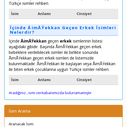
Türkçe isimler rehberi.
İsim
Anlamı
Cinsiyet
İçinde ÅimÅŸekkan Geçen Erkek İsimleri
Nelerdir?
İçinde
ÅimÅŸekkan
geçen
erkek
isimlerinin listesi
aşağıdaki gibidir. Başında ÅimÅŸekkan geçen erkek
bebeklere verilebilecek isimler ile birlikte sonunda
ÅimÅŸekkan geçen erkek isimleri de listemizde
bulunmaktadır. ÅimÅŸekkan ile başlayan veya ÅimÅŸekkan
ile biten erkek çocuklarına uygun Türkçe isimler rehberi.
İsim
Anlamı
Cinsiyet
Aradığınız
, ismi veritabanımızda bulunamamıştır
İsim Arama
Aranacak İsim: