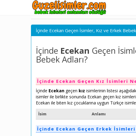
İçinde Ecekan Geçen İsimler, Kız ve Erkek Bebek
İçinde
Ecekan
Geçen İsiml
Bebek Adları?
İçinde Ecekan Geçen Kız İsimleri N
İçinde
Ecekan
geçen
kız
isimlerinin listesi aşağıda
isimler ile birlikte sonunda Ecekan geçen kız isimle
Ecekan ile biten kız çocuklarına uygun Türkçe isimle
İsim
Anlamı
İçinde Ecekan Geçen Erkek İsimleri