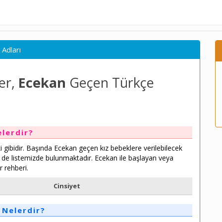
 Adları
er,
Ecekan
Geçen Türkçe
elerdir?
ki gibidir. Başında Ecekan geçen kız bebeklere verilebilecek
ri de listemizde bulunmaktadır. Ecekan ile başlayan veya
r rehberi.
Cinsiyet
 Nelerdir?