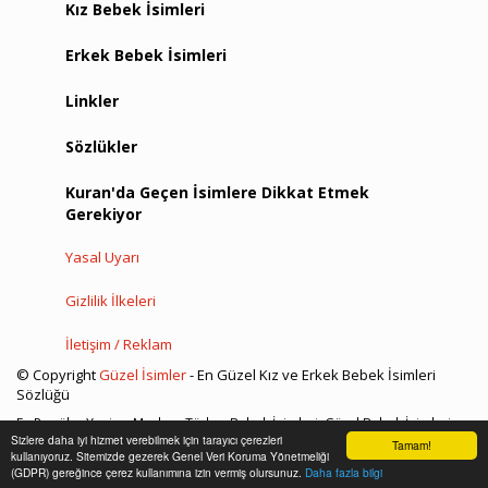
Kız Bebek İsimleri
Erkek Bebek İsimleri
Linkler
Sözlükler
Kuran'da Geçen İsimlere Dikkat Etmek
Gerekiyor
Yasal Uyarı
Gizlilik İlkeleri
İletişim / Reklam
© Copyright
Güzel İsimler
- En Güzel Kız ve Erkek Bebek İsimleri
Sözlüğü
En Popüler Yeni ve Modern Türkçe Bebek İsimleri, Güzel Bebek İsimleri
Sizlere daha iyi hizmet verebilmek için tarayıcı çerezleri
Sözlüğü, İslami Dini Kız ve Erkek Bebek İsimleri
Tamam!
kullanıyoruz. Sitemizde gezerek Genel Veri Koruma Yönetmeliği
(GDPR) gereğince çerez kullanımına izin vermiş olursunuz.
Daha fazla bilgi