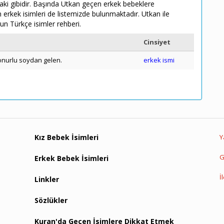
ıdaki gibidir. Başında Utkan geçen erkek bebeklere
n erkek isimleri de listemizde bulunmaktadır. Utkan ile
un Türkçe isimler rehberi.
Cinsiyet
 onurlu soydan gelen.
erkek ismi
Kız Bebek İsimleri
Y
G
Erkek Bebek İsimleri
İ
Linkler
Sözlükler
Kuran'da Geçen İsimlere Dikkat Etmek