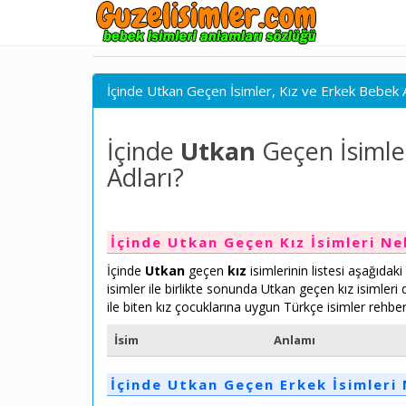
İçinde Utkan Geçen İsimler, Kız ve Erkek Bebek A
İçinde
Utkan
Geçen İsimle
Adları?
İçinde Utkan Geçen Kız İsimleri Ne
İçinde
Utkan
geçen
kız
isimlerinin listesi aşağıdak
isimler ile birlikte sonunda Utkan geçen kız isimler
ile biten kız çocuklarına uygun Türkçe isimler rehber
İsim
Anlamı
İçinde Utkan Geçen Erkek İsimleri 