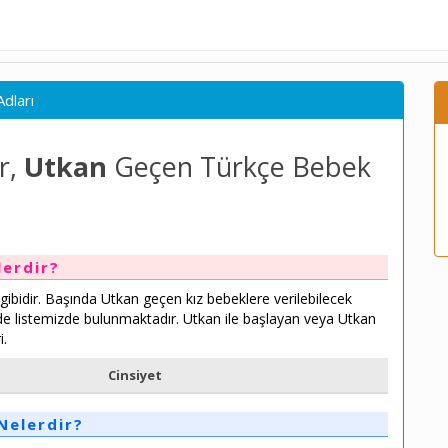
dları
r,
Utkan
Geçen Türkçe Bebek
lerdir?
i gibidir. Başında Utkan geçen kız bebeklere verilebilecek
i de listemizde bulunmaktadır. Utkan ile başlayan veya Utkan
i.
Cinsiyet
Nelerdir?