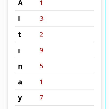
A
1
l
3
t
2
ı
9
n
5
a
1
y
7