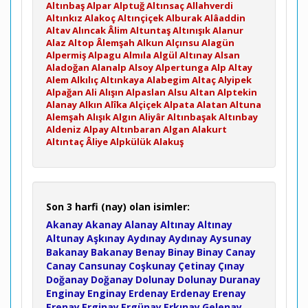
Altınbaş
Alpar
Alptuğ
Altınsaç
Allahverdi
Altınkız
Alakoç
Altınçiçek
Alburak
Alâaddin
Altav
Alıncak
Âlim
Altuntaş
Altınışık
Alanur
Alaz
Altop
Âlemşah
Alkun
Alçınsu
Alagün
Alpermiş
Alpagu
Almıla
Algül
Altınay
Alsan
Aladoğan
Alanalp
Alsoy
Alpertunga
Alp
Altay
Alem
Alkılıç
Altınkaya
Alabegim
Altaç
Alyipek
Alpağan
Ali
Alışın
Alpaslan
Alsu
Altan
Alptekin
Alanay
Alkın
Alîka
Alçiçek
Alpata
Alatan
Altuna
Alemşah
Alışık
Algın
Aliyâr
Altınbaşak
Altınbay
Aldeniz
Alpay
Altınbaran
Algan
Alakurt
Altıntaç
Âliye
Alpkülük
Alakuş
Son 3 harfi (nay) olan isimler:
Akanay
Akanay
Alanay
Altınay
Altınay
Altunay
Aşkınay
Aydınay
Aydınay
Aysunay
Bakanay
Bakanay
Benay
Binay
Binay
Canay
Canay
Cansunay
Coşkunay
Çetinay
Çınay
Doğanay
Doğanay
Dolunay
Dolunay
Duranay
Enginay
Enginay
Erdenay
Erdenay
Erenay
Erenay
Erginay
Ergünay
Erkınay
Gelenay