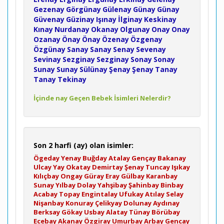
Gezenay
Görgünay
Gülenay
Günay
Günay
Güvenay
Güzinay
Işınay
İlginay
Keskinay
Kınay
Nurdanay
Okanay
Olgunay
Onay
Onay
Ozanay
Önay
Önay
Özenay
Özgenay
Özgünay
Sanay
Sanay
Senay
Sevenay
Sevinay
Sezginay
Sezginay
Sonay
Sonay
Sunay
Sunay
Sülünay
Şenay
Şenay
Tanay
Tanay
Tekinay
İçinde nay Geçen Bebek İsimleri Nelerdir?
Son 2 harfi (ay) olan isimler:
Ögeday
Yenay
Buğday
Atalay
Gençay
Bakanay
Ulcay
Yay
Okatay
Demirtay
Şenay
Tuncay
Işıkay
Kılıçbay
Ongay
Güray
Eray
Gülbay
Karanbay
Sunay
Yılbay
Dolay
Yahşibay
Şahinbay
Binbay
Acabay
Topay
Engintalay
Ufukay
Atılay
Selay
Nişanbay
Konuray
Çelikyay
Dolunay
Aydınay
Berksay
Gökay
Usbay
Alatay
Tünay
Börübay
Ecebay
Akanay
Özgiray
Umurbay
Arbay
Gencay