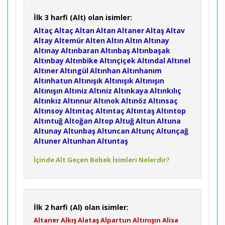
İlk 3 harfi (Alt) olan isimler:
Altaç
Altaç
Altan
Altan
Altaner
Altaş
Altav
Altay
Altemür
Alten
Altın
Altın
Altınay
Altınay
Altınbaran
Altınbaş
Altınbaşak
Altınbay
Altınbike
Altınçiçek
Altındal
Altınel
Altıner
Altıngül
Altınhan
Altınhanım
Altınhatun
Altınışık
Altınışık
Altınışın
Altınışın
Altıniz
Altıniz
Altınkaya
Altınkılıç
Altınkız
Altınnur
Altınok
Altınöz
Altınsaç
Altınsoy
Altıntaç
Altıntaç
Altıntaş
Altıntop
Altıntuğ
Altoğan
Altop
Altuğ
Altun
Altuna
Altunay
Altunbaş
Altuncan
Altunç
Altunçağ
Altuner
Altunhan
Altuntaş
İçinde Alt Geçen Bebek İsimleri Nelerdir?
İlk 2 harfi (Al) olan isimler:
Altaner
Alkış
Alataş
Alpartun
Altınışın
Alisa