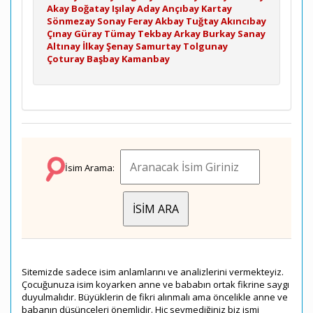
Akay
Boğatay
Işılay
Aday
Ançıbay
Kartay
Sönmezay
Sonay
Feray
Akbay
Tuğtay
Akıncıbay
Çınay
Güray
Tümay
Tekbay
Arkay
Burkay
Sanay
Altınay
İlkay
Şenay
Samurtay
Tolgunay
Çoturay
Başbay
Kamanbay
İsim Arama:
Sitemizde sadece isim anlamlarını ve analizlerini vermekteyiz.
Çocuğunuza isim koyarken anne ve bababın ortak fikrine saygı
duyulmalıdır. Büyüklerin de fikri alınmalı ama öncelikle anne ve
babanın düşünceleri önemlidir. Hiç sevmediğiniz biz ismi