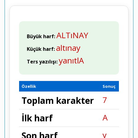
ALTıNAY
Büyük harf:
altınay
Küçük harf:
yanıtlA
Ters yazılışı:
Özellik
Sonuç
7
Toplam karakter
A
İlk harf
y
Son harf