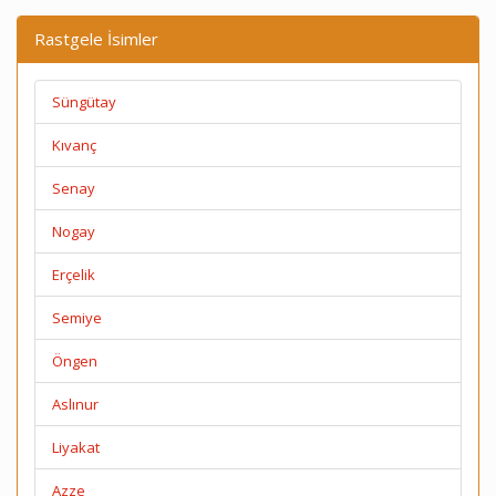
Rastgele İsimler
Süngütay
Kıvanç
Senay
Nogay
Erçelik
Semiye
Öngen
Aslınur
Liyakat
Azze