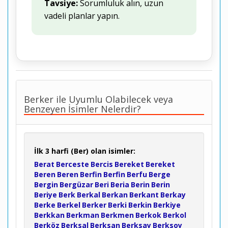
Tavsiye:
Sorumluluk alın, uzun
vadeli planlar yapın.
Berker ile Uyumlu Olabilecek veya
Benzeyen İsimler Nelerdir?
İlk 3 harfi (Ber) olan isimler:
Berat
Berceste
Bercis
Bereket
Bereket
Beren
Beren
Berfin
Berfin
Berfu
Berge
Bergin
Bergüzar
Beri
Beria
Berin
Berin
Beriye
Berk
Berkal
Berkan
Berkant
Berkay
Berke
Berkel
Berker
Berki
Berkin
Berkiye
Berkkan
Berkman
Berkmen
Berkok
Berkol
Berköz
Berksal
Berksan
Berksay
Berksoy