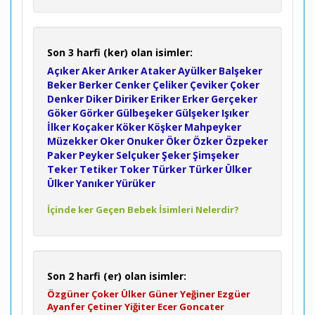
Son 3 harfi (ker) olan isimler:
Açıker
Aker
Arıker
Ataker
Ayülker
Balşeker
Beker
Berker
Cenker
Çeliker
Çeviker
Çoker
Denker
Diker
Diriker
Eriker
Erker
Gerçeker
Göker
Görker
Gülbeşeker
Gülşeker
Işıker
İlker
Koçaker
Köker
Köşker
Mahpeyker
Müzekker
Oker
Onuker
Öker
Özker
Özpeker
Paker
Peyker
Selçuker
Şeker
Şimşeker
Teker
Tetiker
Toker
Türker
Türker
Ülker
Ülker
Yanıker
Yürüker
İçinde ker Geçen Bebek İsimleri Nelerdir?
Son 2 harfi (er) olan isimler:
Özgüner
Çoker
Ülker
Güner
Yeğiner
Ezgüer
Ayanfer
Çetiner
Yiğiter
Ecer
Goncater