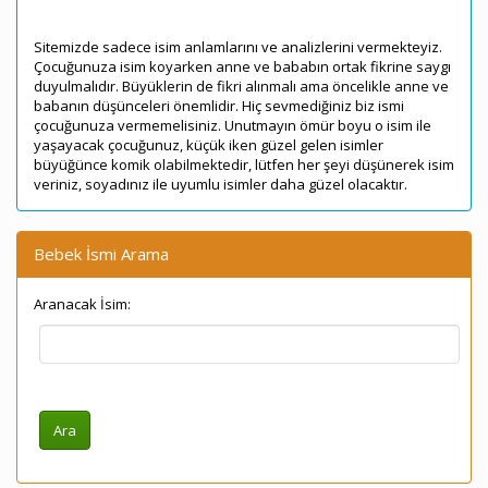
Sitemizde sadece isim anlamlarını ve analizlerini vermekteyiz.
Çocuğunuza isim koyarken anne ve bababın ortak fikrine saygı
duyulmalıdır. Büyüklerin de fikri alınmalı ama öncelikle anne ve
babanın düşünceleri önemlidir. Hiç sevmediğiniz biz ismi
çocuğunuza vermemelisiniz. Unutmayın ömür boyu o isim ile
yaşayacak çocuğunuz, küçük iken güzel gelen isimler
büyüğünce komik olabilmektedir, lütfen her şeyi düşünerek isim
veriniz, soyadınız ile uyumlu isimler daha güzel olacaktır.
Bebek İsmi Arama
Aranacak İsim: