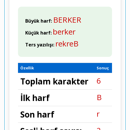
BERKER
Büyük harf:
berker
Küçük harf:
rekreB
Ters yazılışı:
Özellik
Sonuç
6
Toplam karakter
B
İlk harf
r
Son harf