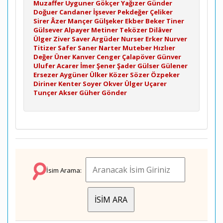
Muzaffer
Uyguner
Gökçer
Yağızer
Günder
Doğuer
Candaner
İşsever
Pekdeğer
Çeliker
Sirer
Âzer
Mançer
Gülşeker
Ekber
Beker
Tiner
Gülsever
Alpayer
Metiner
Teközer
Dilâver
Ülger
Ziver
Saver
Argüder
Nurser
Erker
Nurver
Titizer
Safer
Saner
Narter
Muteber
Hızlıer
Değer
Üner
Kanver
Cenger
Çalapöver
Günver
Ulufer
Acarer
İmer
Şener
Şader
Gülser
Gülener
Ersezer
Aygüner
Ülker
Közer
Sözer
Özpeker
Diriner
Kenter
Soyer
Okver
Ülger
Uçarer
Tunçer
Akser
Güher
Gönder
İsim Arama: