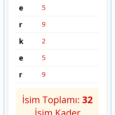
e
5
r
9
k
2
e
5
r
9
İsim Toplamı:
32
İsim Kader