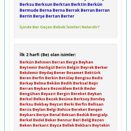
Berksu
Berksun
Berktan
Berktin
Berkün
Bermude
Berna
Berna
Berrak
Berran
Berran
Berrin
Berşe
Bertan
Berter
İçinde Ber Geçen Bebek İsimleri Nelerdir?
İlk 2 harfi (Be) olan isimler:
Berkün
Behmen
Berran
Berge
Beyhan
Beytemir
Benligül
Berin
Belgin
Beyrek
Berker
Bekdemir
Beydaş
Bener
Besamet
Bektürk
Beren
Berfin
Berkin
Betülay
Bengisu
Bedis
Berkay
Belma
Bekâm
Bedih
Berksal
Beşir
Berran
Beykara
Bezmiâlem
Betik
Beder
Bengühan
Beyazıt
Bergin
Bereket
Beykan
Berkol
Belkıs
Bezek
Besime
Berksoy
Bendeş
Berksu
Bekbay
Beyzat
Berki
Berfin
Bellisan
Bercis
Beylan
Belgi
Behice
Bereket
Benşen
Beybars
Beriye
Benal
Beksan
Bedük
Bengialp
Berkel
Bedel
Beker
Bennur
Beri
Beliğ
Bezen
Beken
Berkant
Beyza
Bellek
Bekbars
Beytekin