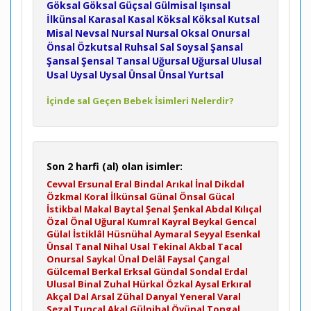
Göksal
Göksal
Güçsal
Gülmisal
Işınsal
İlkünsal
Karasal
Kasal
Köksal
Köksal
Kutsal
Misal
Nevsal
Nursal
Nursal
Oksal
Onursal
Önsal
Özkutsal
Ruhsal
Sal
Soysal
Şansal
Şansal
Şensal
Tansal
Uğursal
Uğursal
Ulusal
Usal
Uysal
Uysal
Ünsal
Ünsal
Yurtsal
İçinde sal Geçen Bebek İsimleri Nelerdir?
Son 2 harfi (al) olan isimler:
Cevval
Ersunal
Eral
Bindal
Arıkal
İnal
Dikdal
Özkmal
Koral
İlkünsal
Günal
Önsal
Gücal
İstikbal
Makal
Baytal
Şenal
Şenkal
Abdal
Kılıçal
Özal
Önal
Uğural
Kumral
Kayral
Beykal
Gencal
Gülal
İstiklâl
Hüsnühal
Aymaral
Seyyal
Esenkal
Ünsal
Tanal
Nihal
Usal
Tekinal
Akbal
Tacal
Onursal
Saykal
Ünal
Delâl
Faysal
Çangal
Gülcemal
Berkal
Erksal
Gündal
Sondal
Erdal
Ulusal
Binal
Zuhal
Hürkal
Özkal
Aysal
Erkıral
Akçal
Dal
Arsal
Zühal
Danyal
Yeneral
Varal
Sezal
Tuncal
Akal
Gülnihal
Övünal
Tongal