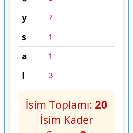
y
7
s
1
a
1
l
3
İsim Toplamı:
20
İsim Kader