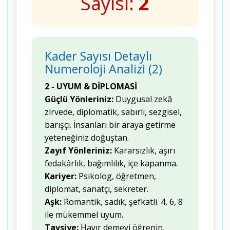
Sayısı:
2
Kader Sayısı Detaylı
Numeroloji Analizi (2)
2 - UYUM & DİPLOMASİ
Güçlü Yönleriniz:
Duygusal zekâ
zirvede, diplomatik, sabırlı, sezgisel,
barışçı. İnsanları bir araya getirme
yeteneğiniz doğuştan.
Zayıf Yönleriniz:
Kararsızlık, aşırı
fedakârlık, bağımlılık, içe kapanma.
Kariyer:
Psikolog, öğretmen,
diplomat, sanatçı, sekreter.
Aşk:
Romantik, sadık, şefkatli. 4, 6, 8
ile mükemmel uyum.
Tavsiye:
Hayır demeyi öğrenin,