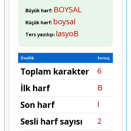
BOYSAL
Büyük harf:
boysal
Küçük harf:
lasyoB
Ters yazılışı:
Özellik
Sonuç
6
Toplam karakter
B
İlk harf
l
Son harf
2
Sesli harf sayısı