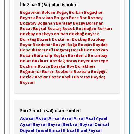
İlk 2 harfi (Bo) olan isimler:
Boğatekin
Bolcan
Boğaç
Bolkan
Boğaçhan
Boynak
Borakan
Bolgan
Bora
Bor
Bozbey
Boğatay
Boğahan
Boratay
Bozay
Borahan
Bozat
Boysal
Boztaş
Bozok
Bozdoğan
Borkan
Bozbay
Bozkaya
Bolhan
Bozbağ
Boyraz
Borataş
Bozerk
Boztimur
Bozbaş
Bozokay
Boyar
Bozdemir
Bozyel
Boğa
Bozçin
Boydak
Boncuk
Boransü
Boğataş
Borak
Boz
Bozkan
Bozan
Boranalp
Boylan
Bozdeniz
Boranbay
Bolat
Bozkurt
Bozdağ
Boray
Boyer
Boztepe
Bozkara
Bozca
Boğatır
Boy
Borakhan
Boğatimur
Boran
Bozbora
Bozbala
Bozyiğit
Bozlak
Bozkır
Bozer
Boylu
Boratav
Boydaş
Boysan
Son 3 harfi (sal) olan isimler:
Adasal
Aksal
Arısal
Arsal
Arsal
Asal
Aysal
Aysal
Baysal
Baysal
Berksal
Boysal
Cansal
Duysal
Emsal
Emsal
Erksal
Ersal
Faysal