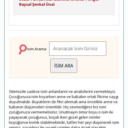
Baysal
Şenkal
Ünal
İsim Arama:
Sitemizde sadece isim anlamlarını ve analizlerini vermekteyiz.
Çocuğunuza isim koyarken anne ve bababın ortak fikrine saygı
duyulmalıdır. Büyüklerin de fikri alınmalı ama öncelikle anne ve
babanın düşünceleri önemlidir. Hiç sevmediğiniz biz ismi
çocuğunuza vermemelisiniz. Unutmayın ömür boyu o isim ile
yaşayacak çocuğunuz, küçük iken güzel gelen isimler
büyüğünce komik olabilmektedir, lütfen her şeyi düşünerek isim
veriniz, soyadınız ile uyumlu isimler daha güzel olacaktır.