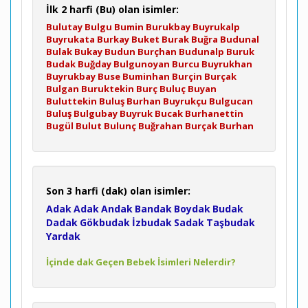
İlk 2 harfi (Bu) olan isimler:
Bulutay
Bulgu
Bumin
Burukbay
Buyrukalp
Buyrukata
Burkay
Buket
Burak
Buğra
Budunal
Bulak
Bukay
Budun
Burçhan
Budunalp
Buruk
Budak
Buğday
Bulgunoyan
Burcu
Buyrukhan
Buyrukbay
Buse
Buminhan
Burçin
Burçak
Bulgan
Buruktekin
Burç
Buluç
Buyan
Buluttekin
Buluş
Burhan
Buyrukçu
Bulgucan
Buluş
Bulgubay
Buyruk
Bucak
Burhanettin
Bugül
Bulut
Bulunç
Buğrahan
Burçak
Burhan
Son 3 harfi (dak) olan isimler:
Adak
Adak
Andak
Bandak
Boydak
Budak
Dadak
Gökbudak
İzbudak
Sadak
Taşbudak
Yardak
İçinde dak Geçen Bebek İsimleri Nelerdir?