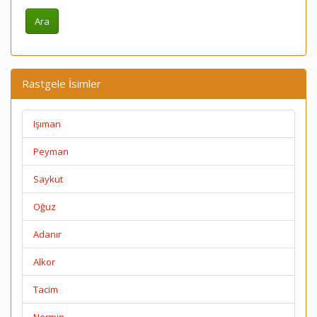
Rastgele İsimler
Işıman
Peyman
Saykut
Oğuz
Adanır
Alkor
Tacim