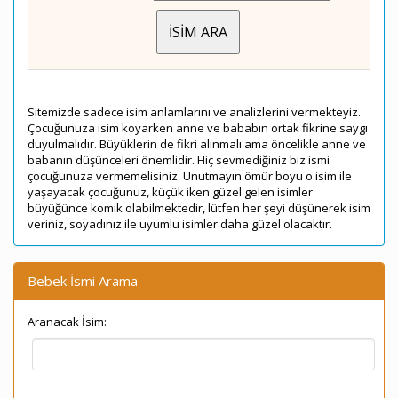
Sitemizde sadece isim anlamlarını ve analizlerini vermekteyiz.
Çocuğunuza isim koyarken anne ve bababın ortak fikrine saygı
duyulmalıdır. Büyüklerin de fikri alınmalı ama öncelikle anne ve
babanın düşünceleri önemlidir. Hiç sevmediğiniz biz ismi
çocuğunuza vermemelisiniz. Unutmayın ömür boyu o isim ile
yaşayacak çocuğunuz, küçük iken güzel gelen isimler
büyüğünce komik olabilmektedir, lütfen her şeyi düşünerek isim
veriniz, soyadınız ile uyumlu isimler daha güzel olacaktır.
Bebek İsmi Arama
Aranacak İsim: