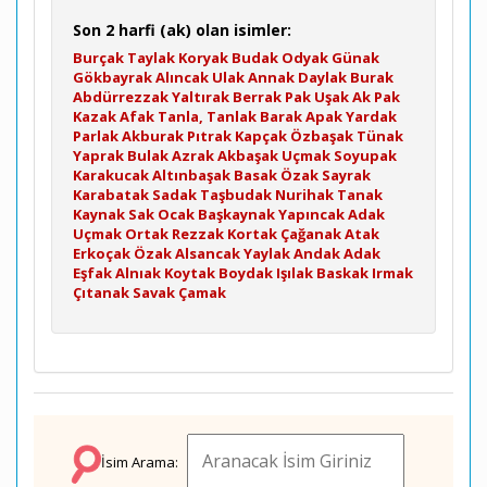
Son 2 harfi (ak) olan isimler:
Burçak
Taylak
Koryak
Budak
Odyak
Günak
Gökbayrak
Alıncak
Ulak
Annak
Daylak
Burak
Abdürrezzak
Yaltırak
Berrak
Pak
Uşak
Ak
Pak
Kazak
Afak
Tanla, Tanlak
Barak
Apak
Yardak
Parlak
Akburak
Pıtrak
Kapçak
Özbaşak
Tünak
Yaprak
Bulak
Azrak
Akbaşak
Uçmak
Soyupak
Karakucak
Altınbaşak
Basak
Özak
Sayrak
Karabatak
Sadak
Taşbudak
Nurihak
Tanak
Kaynak
Sak
Ocak
Başkaynak
Yapıncak
Adak
Uçmak
Ortak
Rezzak
Kortak
Çağanak
Atak
Erkoçak
Özak
Alsancak
Yaylak
Andak
Adak
Eşfak
Alnıak
Koytak
Boydak
Işılak
Baskak
Irmak
Çıtanak
Savak
Çamak
İsim Arama: