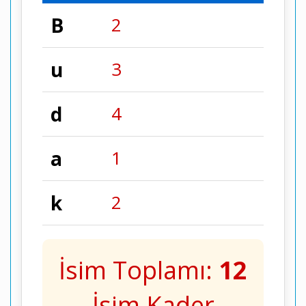
B
2
u
3
d
4
a
1
k
2
İsim Toplamı:
12
İsim Kader