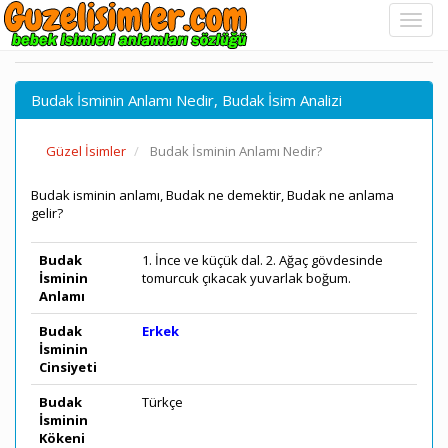
Budak İsminin Anlamı Nedir, Budak İsim Analizi
Güzel İsimler
Budak İsminin Anlamı Nedir?
Budak isminin anlamı, Budak ne demektir, Budak ne anlama
gelir?
Budak
1. İnce ve küçük dal. 2. Ağaç gövdesinde
İsminin
tomurcuk çıkacak yuvarlak boğum.
Anlamı
Budak
Erkek
İsminin
Cinsiyeti
Budak
Türkçe
İsminin
Kökeni