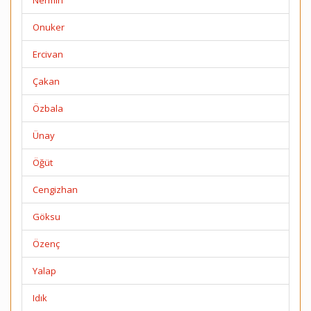
Nermin
Onuker
Ercivan
Çakan
Özbala
Ünay
Öğüt
Cengizhan
Göksu
Özenç
Yalap
Idık