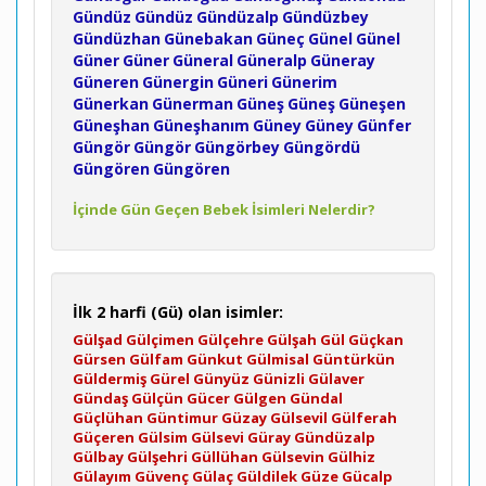
Gündüz
Gündüz
Gündüzalp
Gündüzbey
Gündüzhan
Günebakan
Güneç
Günel
Günel
Güner
Güner
Güneral
Güneralp
Güneray
Güneren
Günergin
Güneri
Günerim
Günerkan
Günerman
Güneş
Güneş
Güneşen
Güneşhan
Güneşhanım
Güney
Güney
Günfer
Güngör
Güngör
Güngörbey
Güngördü
Güngören
Güngören
İçinde Gün Geçen Bebek İsimleri Nelerdir?
İlk 2 harfi (Gü) olan isimler:
Gülşad
Gülçimen
Gülçehre
Gülşah
Gül
Güçkan
Gürsen
Gülfam
Günkut
Gülmisal
Güntürkün
Güldermiş
Gürel
Günyüz
Günizli
Gülaver
Gündaş
Gülçün
Gücer
Gülgen
Gündal
Güçlühan
Güntimur
Güzay
Gülsevil
Gülferah
Güçeren
Gülsim
Gülsevi
Güray
Gündüzalp
Gülbay
Gülşehri
Güllühan
Gülsevin
Gülhiz
Gülayım
Güvenç
Gülaç
Güldilek
Güze
Gücalp