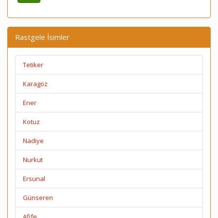
Rastgele İsimler
Tetiker
Karagöz
Ener
Kotuz
Nadiye
Nurkut
Ersunal
Günseren
Afife