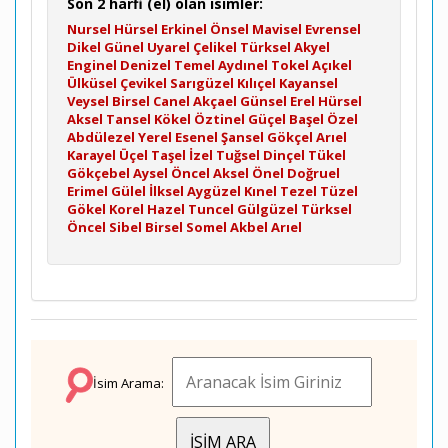
Son 2 harfi (el) olan isimler:
Nursel
Hürsel
Erkinel
Önsel
Mavisel
Evrensel
Dikel
Günel
Uyarel
Çelikel
Türksel
Akyel
Enginel
Denizel
Temel
Aydınel
Tokel
Açıkel
Ülküsel
Çevikel
Sarıgüzel
Kılıçel
Kayansel
Veysel
Birsel
Canel
Akçael
Günsel
Erel
Hürsel
Aksel
Tansel
Kökel
Öztinel
Güçel
Başel
Özel
Abdülezel
Yerel
Esenel
Şansel
Gökçel
Arıel
Karayel
Üçel
Taşel
İzel
Tuğsel
Dinçel
Tükel
Gökçebel
Aysel
Öncel
Aksel
Önel
Doğruel
Erimel
Gülel
İlksel
Aygüzel
Kınel
Tezel
Tüzel
Gökel
Korel
Hazel
Tuncel
Gülgüzel
Türksel
Öncel
Sibel
Birsel
Somel
Akbel
Arıel
İsim Arama: