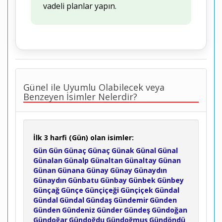
vadeli planlar yapın.
Günel ile Uyumlu Olabilecek veya
Benzeyen İsimler Nelerdir?
İlk 3 harfi (Gün) olan isimler:
Gün
Gün
Günaç
Günaç
Günak
Günal
Günal
Günalan
Günalp
Günaltan
Günaltay
Günan
Günan
Günana
Günay
Günay
Günaydın
Günaydın
Günbatu
Günbay
Günbek
Günbey
Günçağ
Günçe
Günçiçeği
Günçiçek
Gündal
Gündal
Gündal
Gündaş
Gündemir
Günden
Günden
Gündeniz
Günder
Gündeş
Gündoğan
Gündoğar
Gündoğdu
Gündoğmuş
Gündöndü