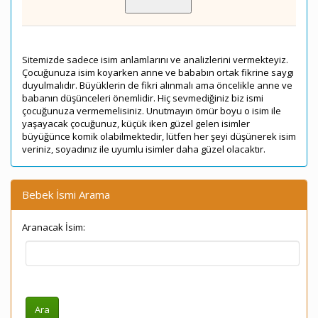
Sitemizde sadece isim anlamlarını ve analizlerini vermekteyiz.
Çocuğunuza isim koyarken anne ve bababın ortak fikrine saygı
duyulmalıdır. Büyüklerin de fikri alınmalı ama öncelikle anne ve
babanın düşünceleri önemlidir. Hiç sevmediğiniz biz ismi
çocuğunuza vermemelisiniz. Unutmayın ömür boyu o isim ile
yaşayacak çocuğunuz, küçük iken güzel gelen isimler
büyüğünce komik olabilmektedir, lütfen her şeyi düşünerek isim
veriniz, soyadınız ile uyumlu isimler daha güzel olacaktır.
Bebek İsmi Arama
Aranacak İsim: