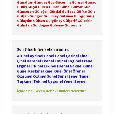
Günaltan
Gündeş
Güç
Güçermiş
Günsar
Günaç
Gülüş
Güçal
Gülen
Güran
Günal
Gülzar
Gür
Günseren
Güleğen
Gürdal
Gülfeza
Güfte
Gülel
Gülşan
Güngör
Gülümay
Gülsima
Güngörmüş
Gülaydın
Gülsan
Gülgüney
Gülşerif
Gültekin
Gülistan
Güldoğan
Gülenay
Günergin
Son 3 harfi (nel) olan isimler:
Altınel
Aydınel
Canel
Canel
Çetinel
Çinel
Çinel
Derenel
Ekenel
Eminel
Enginel
Erenel
Erginel
Erkınel
Erkinel
Esenel
Göknel
Günel
Günel
Keskinel
Kınel
Onel
Önel
Örenel
Özgünel
Öztinel
Sonel
Sunel
Şenel
Tanel
Taşkınel
Tekinel
Uygunel
Yenel
Zeynel
İçinde nel Geçen Bebek İsimleri Nelerdir?