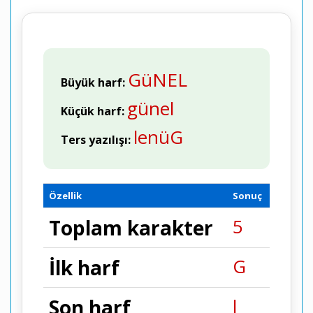
GüNEL
Büyük harf:
günel
Küçük harf:
lenüG
Ters yazılışı:
Özellik
Sonuç
5
Toplam karakter
G
İlk harf
l
Son harf