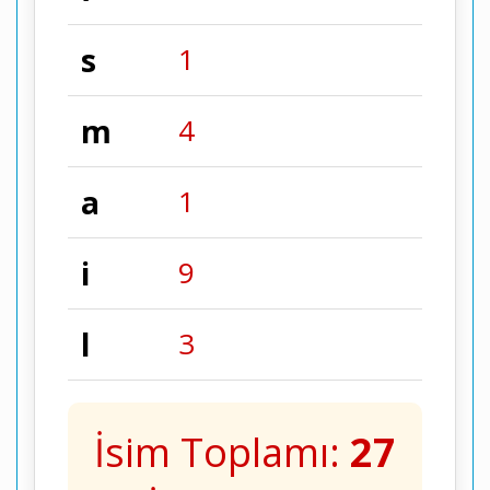
s
1
m
4
a
1
i
9
l
3
İsim Toplamı:
27