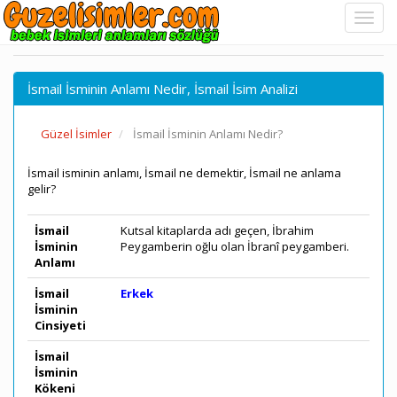
İsmail İsminin Anlamı Nedir, İsmail İsim Analizi
Güzel İsimler
İsmail İsminin Anlamı Nedir?
İsmail isminin anlamı, İsmail ne demektir, İsmail ne anlama
gelir?
İsmail
Kutsal kitaplarda adı geçen, İbrahim
İsminin
Peygamberin oğlu olan İbranî peygamberi.
Anlamı
İsmail
Erkek
İsminin
Cinsiyeti
İsmail
İsminin
Kökeni