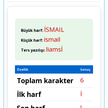
İSMAIL
Büyük harf:
ismail
Küçük harf:
liamsİ
Ters yazılışı:
Özellik
Sonuç
6
Toplam karakter
İ
İlk harf
l