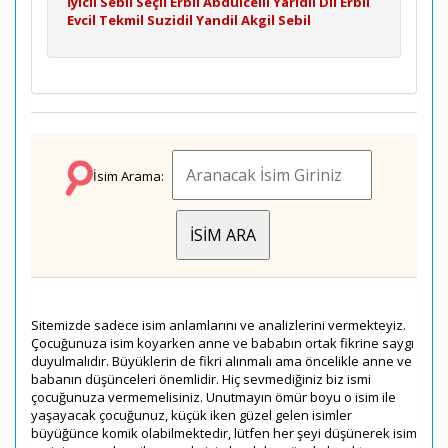
İyicil
Sebil
Seçil
Erbil
Abdülcelil
Yârıdil
Dil
Erbil
Evcil
Tekmil
Suzidil
Yandil
Akgil
Sebil
İsim Arama:
Sitemizde sadece isim anlamlarını ve analizlerini vermekteyiz.
Çocuğunuza isim koyarken anne ve bababın ortak fikrine saygı
duyulmalıdır. Büyüklerin de fikri alınmalı ama öncelikle anne ve
babanın düşünceleri önemlidir. Hiç sevmediğiniz biz ismi
çocuğunuza vermemelisiniz. Unutmayın ömür boyu o isim ile
yaşayacak çocuğunuz, küçük iken güzel gelen isimler
büyüğünce komik olabilmektedir, lütfen her şeyi düşünerek isim