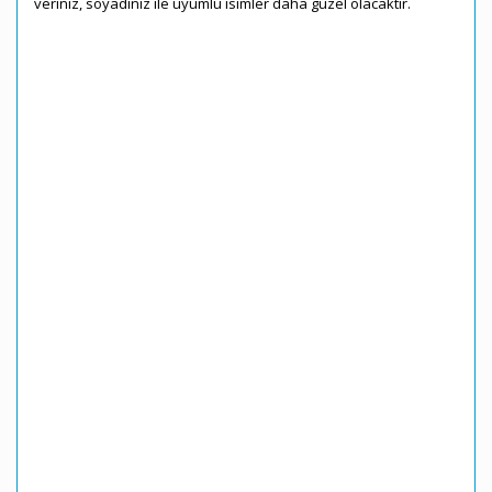
veriniz, soyadınız ile uyumlu isimler daha güzel olacaktır.