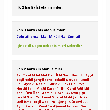
İlk 2 harfi (İs) olan isimler:
Son 3 harfi (ail) olan isimler:
Cebrail
İsmail
Mail
Mikâil
Nail
Şemail
İçinde ail Geçen Bebek İsimleri Nelerdir?
Son 2 harfi (il) olan isimler:
Asil
Tevil
Akbil
Abil
Erdil
İklîl
Nacil
Nesil
Nil
Ayçil
Yeşil
Nebil
Şengil
Serdil
Edadil
Deryadil
Cemil
Celil
Aysevil
Nazıdil
Gülsevil
Tekil
Halil
Yeşil
Nurdil
Sahil
Mikâil
Karanfil
Ehil
Öznil
Adil
İdil
Kabil
Özil
Özbil
Azmidil
Görbil
Aksevil
Çiğil
İsrafil
Özdil
Yurtsevil
Mukbil
Akdil
Şendil
Kâmil
Özil
İsmail
Erçil
Özbil
Nail
Şengil
Gürsevil
Âkil
Aydil
Sadedil
Meyil
Evcil
Şemail
Nursevil
Serpil