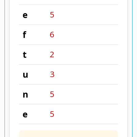
e
5
f
6
t
2
u
3
n
5
e
5