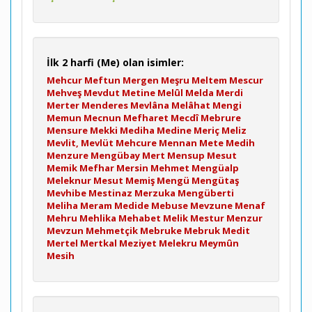
İlk 2 harfi (Me) olan isimler:
Mehcur
Meftun
Mergen
Meşru
Meltem
Mescur
Mehveş
Mevdut
Metine
Melûl
Melda
Merdi
Merter
Menderes
Mevlâna
Melâhat
Mengi
Memun
Mecnun
Mefharet
Mecdî
Mebrure
Mensure
Mekki
Mediha
Medine
Meriç
Meliz
Mevlit, Mevlüt
Mehcure
Mennan
Mete
Medih
Menzure
Mengübay
Mert
Mensup
Mesut
Memik
Mefhar
Mersin
Mehmet
Mengüalp
Meleknur
Mesut
Memiş
Mengü
Mengütaş
Mevhibe
Mestinaz
Merzuka
Mengüberti
Meliha
Meram
Medide
Mebuse
Mevzune
Menaf
Mehru
Mehlika
Mehabet
Melik
Mestur
Menzur
Mevzun
Mehmetçik
Mebruke
Mebruk
Medit
Mertel
Mertkal
Meziyet
Melekru
Meymûn
Mesih