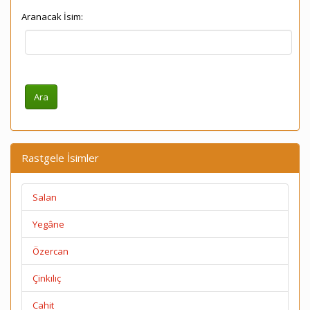
Aranacak İsim:
Rastgele İsimler
Salan
Yegâne
Özercan
Çinkılıç
Cahit