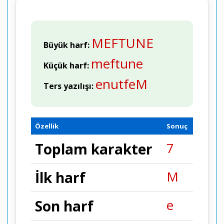
MEFTUNE
Büyük harf:
meftune
Küçük harf:
enutfeM
Ters yazılışı:
Özellik
Sonuç
7
Toplam karakter
M
İlk harf
e
Son harf