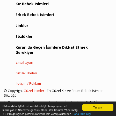
Kız Bebek İsimleri
Erkek Bebek İsimleri
Linkler
Sözlükler
Kuran'da Geçen İsimlere Dikkat Etmek
Gerekiyor
Yasal Uyarı
Gizlilik İlkeleri
İletişim / Reklam
© Copyright
Güzel İsimler
- En Güzel Kız ve Erkek Bebek İsimleri
Sözlüğü
En Popüler Yeni ve Modern Türkçe Bebek İsimleri, Güzel Bebek İsimleri
Sizlere daha iyi hizmet verebilmek için tarayıcı çerezleri
Sözlüğü, İslami Dini Kız ve Erkek Bebek İsimleri
Tamam!
kullanıyoruz. Sitemizde gezerek Genel Veri Koruma Yönetmeliği
(GDPR) gereğince çerez kullanımına izin vermiş olursunuz.
Daha fazla bilgi