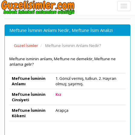
Meftune İsminin Anlamı Nedir, Meftune İsim Analizi
Güzel İsimler
Meftune İsminin Anlamı Nedir?
Meftune isminin anlamı, Meftune ne demektir, Meftune ne
anlama gelir?
Meftune İsminin
1. Gönül vermiş, tutkun. 2. Hayran
Anlamı
olmuş; şaşırmış.
Meftune İsminin
Kız
Cinsiyeti
Meftune İsminin
Arapça
Kökeni