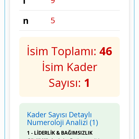
i
9
n
5
İsim Toplamı:
46
İsim Kader
Sayısı:
1
Kader Sayısı Detaylı
Numeroloji Analizi (1)
1 - LİDERLİK & BAĞIMSIZLIK