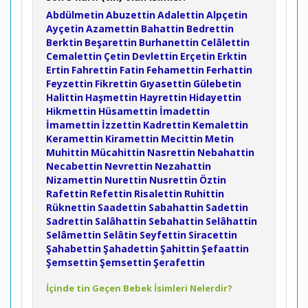
Abdülmetin
Abuzettin
Adalettin
Alpçetin
Ayçetin
Azamettin
Bahattin
Bedrettin
Berktin
Beşarettin
Burhanettin
Celâlettin
Cemalettin
Çetin
Devlettin
Erçetin
Erktin
Ertin
Fahrettin
Fatin
Fehamettin
Ferhattin
Feyzettin
Fikrettin
Gıyasettin
Gülebetin
Halittin
Haşmettin
Hayrettin
Hidayettin
Hikmettin
Hüsamettin
İmadettin
İmamettin
İzzettin
Kadrettin
Kemalettin
Keramettin
Kiramettin
Mecittin
Metin
Muhittin
Mücahittin
Nasrettin
Nebahattin
Necabettin
Nevrettin
Nezahattin
Nizamettin
Nurettin
Nusrettin
Öztin
Rafettin
Refettin
Risalettin
Ruhittin
Rüknettin
Saadettin
Sabahattin
Sadettin
Sadrettin
Salâhattin
Sebahattin
Selâhattin
Selâmettin
Selâtin
Seyfettin
Siracettin
Şahabettin
Şahadettin
Şahittin
Şefaattin
Şemsettin
Şemsettin
Şerafettin
İçinde tin Geçen Bebek İsimleri Nelerdir?