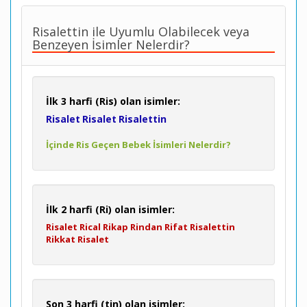
Risalettin ile Uyumlu Olabilecek veya
Benzeyen İsimler Nelerdir?
İlk 3 harfi (Ris) olan isimler:
Risalet
Risalet
Risalettin
İçinde Ris Geçen Bebek İsimleri Nelerdir?
İlk 2 harfi (Ri) olan isimler:
Risalet
Rical
Rikap
Rindan
Rifat
Risalettin
Rikkat
Risalet
Son 3 harfi (tin) olan isimler: