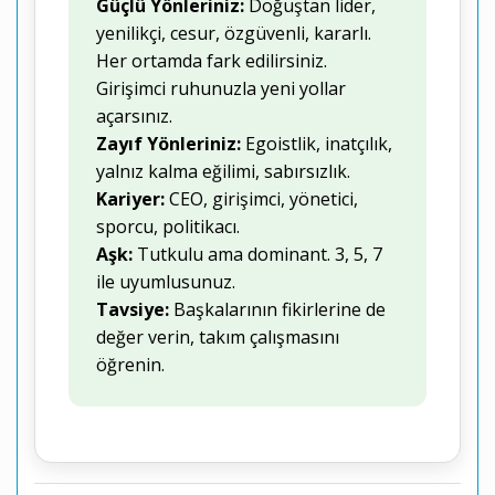
Güçlü Yönleriniz:
Doğuştan lider,
yenilikçi, cesur, özgüvenli, kararlı.
Her ortamda fark edilirsiniz.
Girişimci ruhunuzla yeni yollar
açarsınız.
Zayıf Yönleriniz:
Egoistlik, inatçılık,
yalnız kalma eğilimi, sabırsızlık.
Kariyer:
CEO, girişimci, yönetici,
sporcu, politikacı.
Aşk:
Tutkulu ama dominant. 3, 5, 7
ile uyumlusunuz.
Tavsiye:
Başkalarının fikirlerine de
değer verin, takım çalışmasını
öğrenin.