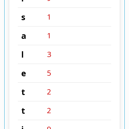
s
1
a
1
l
3
e
5
t
2
t
2