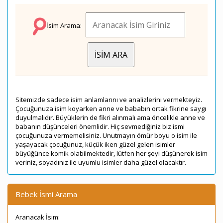
İsim Arama:
Sitemizde sadece isim anlamlarını ve analizlerini vermekteyiz.
Çocuğunuza isim koyarken anne ve bababın ortak fikrine saygı
duyulmalıdır. Büyüklerin de fikri alınmalı ama öncelikle anne ve
babanın düşünceleri önemlidir. Hiç sevmediğiniz biz ismi
çocuğunuza vermemelisiniz. Unutmayın ömür boyu o isim ile
yaşayacak çocuğunuz, küçük iken güzel gelen isimler
büyüğünce komik olabilmektedir, lütfen her şeyi düşünerek isim
veriniz, soyadınız ile uyumlu isimler daha güzel olacaktır.
Bebek İsmi Arama
Aranacak İsim: