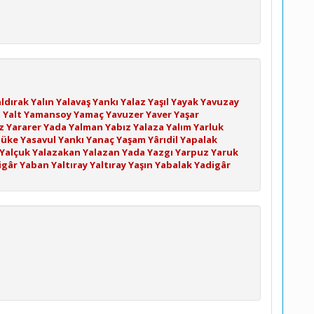
ldırak
Yalın
Yalavaş
Yankı
Yalaz
Yaşıl
Yayak
Yavuzay
m
Yalt
Yamansoy
Yamaç
Yavuzer
Yaver
Yaşar
z
Yararer
Yada
Yalman
Yabız
Yalaza
Yalım
Yarluk
büke
Yasavul
Yankı
Yanaç
Yaşam
Yârıdil
Yapalak
Yalçuk
Yalazakan
Yalazan
Yada
Yazgı
Yarpuz
Yaruk
igâr
Yaban
Yaltıray
Yaltıray
Yaşın
Yabalak
Yadigâr