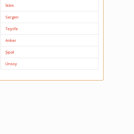
İklim
Sergen
Teşrife
Arıker
Şipal
Ünsoy