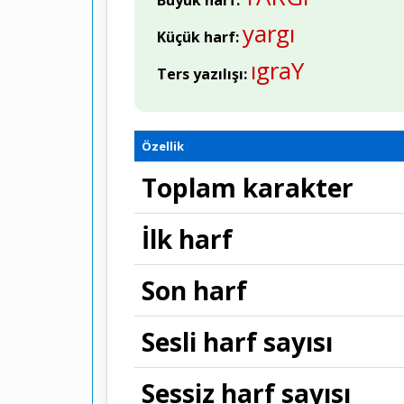
Büyük harf:
yargı
Küçük harf:
ıgraY
Ters yazılışı:
Özellik
Toplam karakter
İlk harf
Son harf
Sesli harf sayısı
Sessiz harf sayısı