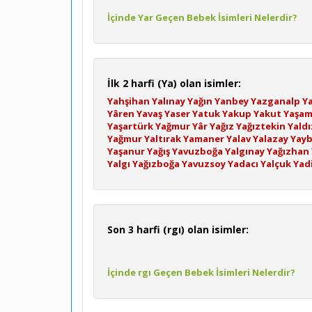
İçinde Yar Geçen Bebek İsimleri Nelerdir?
İlk 2 harfi (Ya) olan isimler:
Yahşihan
Yalınay
Yağın
Yanbey
Yazganalp
Ya
Yâren
Yavaş
Yaser
Yatuk
Yakup
Yakut
Yaşa
Yaşartürk
Yağmur
Yâr
Yağız
Yağıztekin
Yaldı
Yağmur
Yaltırak
Yamaner
Yalav
Yalazay
Yay
Yaşanur
Yağış
Yavuzboğa
Yalgınay
Yağızhan
Yalgı
Yağızboğa
Yavuzsoy
Yadacı
Yalçuk
Yad
Son 3 harfi (rgı) olan isimler:
İçinde rgı Geçen Bebek İsimleri Nelerdir?