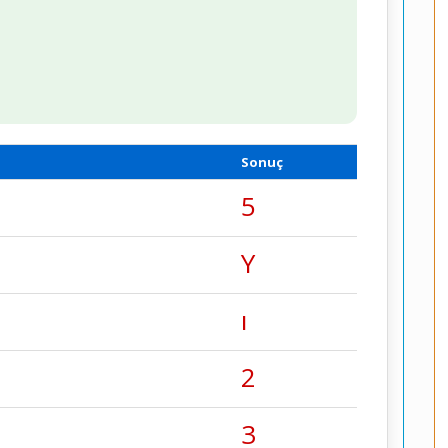
Sonuç
5
Y
ı
2
3