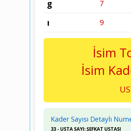
g
7
ı
9
İsim T
İsim Kad
US
Kader Sayısı Detaylı Numer
33 - USTA SAYI: ŞEFKAT USTASI