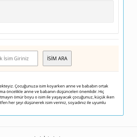
rmekteyiz. Çocuğunuza isim koyarken anne ve bababın ortak
ı ama öncelikle anne ve babanın düşünceleri önemlidir. Hiç
tmayın ömür boyu o isim ile yaşayacak çocuğunuz, küçük iken
tfen her şeyi düşünerek isim veriniz, soyadınız ile uyumlu