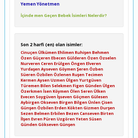
Yemen
Yönetmen
İçinde men Geçen Bebek İsimleri Nelerdir?
Son 2 harfi (en) olan isimler:
Cinuçen
Ülkümen
Ehlimen
Ruhişen
Behmen
Özen
Güçeren
Ebecen
Gülderen
Özen
Özselen
Nurveren
Ceren
Erülgen
Öngen
Elveren
Yurdaşen
Ayseven
Göymen
Şeren
Özben
Süeren
Özbilen
Özlenen
Ruşen
Tecimen
Kermen
Aysen
Uzmen
Ülgen
Yurtgüven
Türemen
Bilen
Selekmen
Figen
Günden
Ülgen
Özerkmen
İsen
Köymen
Ölen
Seren
Ülken
Evecen
Soygüven
İşseven
Göçmen
Gülesen
Aybirgen
Okseven
Birgen
Bilgen
Ünlen
Çisen
Günşen
Özbilen
Erden
Kökten
Gizmen
Durşen
Sezen
Belmen
Erbilen
Bezen
Canseven
Birten
İlşen
Evren
Püren
Uzgören
Yeten
Süsen
Günden
Gökseven
Günşen