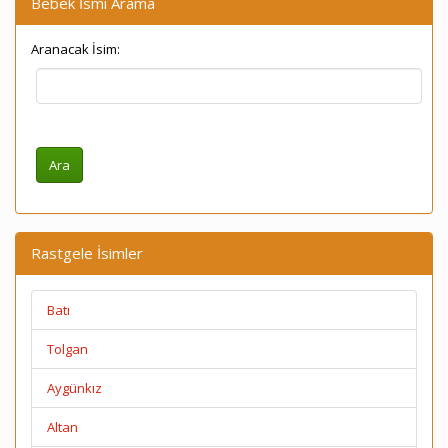
Bebek İsmi Arama
Aranacak İsim:
Rastgele İsimler
Batı
Tolgan
Aygünkız
Altan