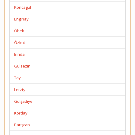
Koncagül
Enginay
Öbek
Özkut
Bindal
Gülsezin
Tay
Lerziş
Gülşadiye
Korday
Barışcan