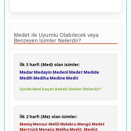
Medet ile Uyumlu Olabilecek veya
Benzeyen İsimler Nelerdir?
İlk 3 harfi (Med) olan isimler:
Medar
Medayin
Medenî
Medet
Medide
Medih
Mediha
Medine
Medit
İçinde Med Geçen Bebek İsimleri Nelerdir?
İlk 2 harfi (Me) olan isimler:
Memiş
Mensur
Melûl
Melekru
Mengü
Medet
Merttürk
Mengüç
Meliha
Mevlit, Mevlüt