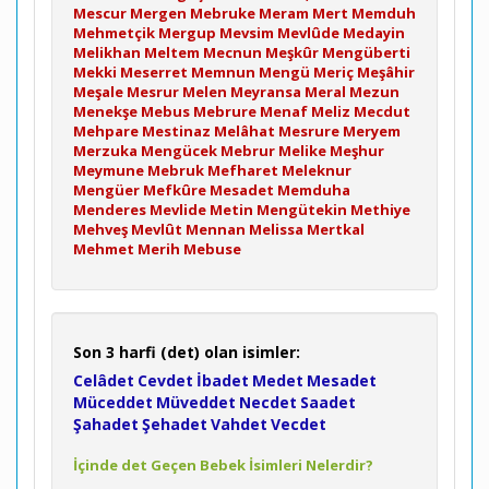
Mescur
Mergen
Mebruke
Meram
Mert
Memduh
Mehmetçik
Mergup
Mevsim
Mevlûde
Medayin
Melikhan
Meltem
Mecnun
Meşkûr
Mengüberti
Mekki
Meserret
Memnun
Mengü
Meriç
Meşâhir
Meşale
Mesrur
Melen
Meyransa
Meral
Mezun
Menekşe
Mebus
Mebrure
Menaf
Meliz
Mecdut
Mehpare
Mestinaz
Melâhat
Mesrure
Meryem
Merzuka
Mengücek
Mebrur
Melike
Meşhur
Meymune
Mebruk
Mefharet
Meleknur
Mengüer
Mefkûre
Mesadet
Memduha
Menderes
Mevlide
Metin
Mengütekin
Methiye
Mehveş
Mevlût
Mennan
Melissa
Mertkal
Mehmet
Merih
Mebuse
Son 3 harfi (det) olan isimler:
Celâdet
Cevdet
İbadet
Medet
Mesadet
Müceddet
Müveddet
Necdet
Saadet
Şahadet
Şehadet
Vahdet
Vecdet
İçinde det Geçen Bebek İsimleri Nelerdir?