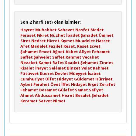
Son 2 harfi (et) olan isimler:
Hayret
Muhabbet
Sahavet
Nasfet
Medet
Feraset
Fikret
Nüzhet
İbadet
Şahadet
Ümmet
Siret
Nedret
Hicret
Kıymet
Muadelet
Hasret
Afet
Madelet
Fazilet
Resat, Reset
Ecvet
Şahamet
Emcet
Ağbet
Akbet
Afiyet
Fehamet
Saffet
Şahvelet
Saffet
Rahmet
Vecahet
Nezaket
Kamet
Rafet
Saadet
Şehamet
Zinnet
Risalet
İnayet
Selâmet
Binzet
Velet
Rahmet
Fütüvvet
Kudret
Devlet
Müeyyet
İsabet
Cumhuriyet
Ülfet
Hidayet
Güldemet
Hürriyet
Aybet
Ferahet
Övet
İffet
Hidayet
Erşet
Zerafet
Fehamet
Besamet
Gülafet
Samet
Safiyet
Ahmet
Abdüssamet
Hicret
Besalet
Şehadet
Keramet
Satvet
Nimet