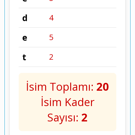
d
4
e
5
t
2
İsim Toplamı:
20
İsim Kader
Sayısı:
2