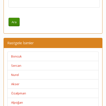
Rastgele İsimler
Boncuk
Sercan
Nurel
Akser
Özalpman
Alpoğan