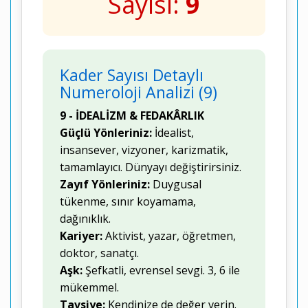
Sayısı:
9
Kader Sayısı Detaylı
Numeroloji Analizi (9)
9 - İDEALİZM & FEDAKÂRLIK
Güçlü Yönleriniz:
İdealist,
insansever, vizyoner, karizmatik,
tamamlayıcı. Dünyayı değiştirirsiniz.
Zayıf Yönleriniz:
Duygusal
tükenme, sınır koyamama,
dağınıklık.
Kariyer:
Aktivist, yazar, öğretmen,
doktor, sanatçı.
Aşk:
Şefkatli, evrensel sevgi. 3, 6 ile
mükemmel.
Tavsiye:
Kendinize de değer verin.