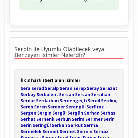
Serpin ile Uyumlu Olabilecek veya
Benzeyen İsimler Nelerdir?
İlk 3 harfi (Ser) olan isimler:
Sera
Serad
Seralp
Seran
Serap
Seray
Serazat
Serbay
Serbülent
Sercan
Sercan
Sercihan
Serdar
Serdarhan
Serdengeçti
Serdil
Serdinç
Seren
Seren
Serener
Serengül
Serfiraz
Sergen
Sergin
Sergül
Sergün
Serhan
Serhas
Serhat
Serhenk
Serhun
Serim
Serimer
Serin
Serin
Seringül
Serkan
Serkut
Serma
Sermelek
Sermet
Sermet
Sermin
Sernaz
Sernevaz
Sernur
Serol
Serpil
Serpin
Serra