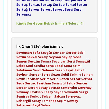
Sertaç
Sertaç
Sertap
Sertap
Sertel
Serter
Sertuğ
Server
Servet
Servet
Servi
Servi
Servinaz
İçinde Ser Geçen Bebek İsimleri Nelerdir?
İlk 2 harfi (Se) olan isimler:
Sevencan
Sefa
Sevgür
Sevican
Serter
Sebil
Sezim
Sevkal
Seralp
Seyhan
Seylap
Seda
Semen
Sevgün
Serma
Sevgican
Servi
Semagül
Selok
Senî
Seniha
Seha
Sezal
Sena
Selmi
Selekman
Serol
Selman
Sezan
Seyit
Sebat
Seyhun
Senger
Serra
Sezer
Sebil
Selmin
Selhan
Sevik
Selvihan
Serim
Serin
Sezek
Settar
Serhat
Seda
Sertaç
Seyithan
Seringül
Selda
Sencer
Sercan
Seran
Sevay
Sevnaz
Semender
Sevenay
Sevinay
Sevilsen
Sezay
Seyda
Sevindik
Sezgi
Semiray
Serkut
Selcen, Salcan
Sernevaz
Sehergül
Seray
Semahat
Seçim
Sevsay
Sehernaz
Seçil
Selen