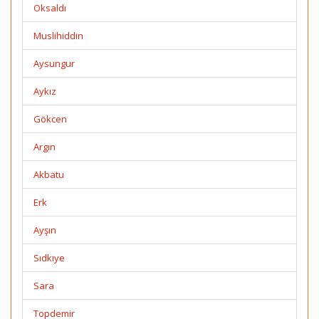
Oksaldı
Muslihiddin
Aysungur
Aykız
Gökcen
Argın
Akbatu
Erk
Ayşın
Sıdkıye
Sara
Topdemir