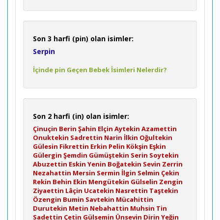
Son 3 harfi (pin) olan isimler:
Serpin
İçinde pin Geçen Bebek İsimleri Nelerdir?
Son 2 harfi (in) olan isimler:
Çinuçin
Berin
Şahin
Elçin
Aytekin
Azamettin
Onuktekin
Sadrettin
Narin
İlkin
Oğultekin
Gülesin
Fikrettin
Erkin
Pelin
Kökşin
Eşkin
Gülergin
Şemdin
Gümüştekin
Serin
Soytekin
Abuzettin
Eskin
Yenin
Boğatekin
Sevin
Zerrin
Nezahattin
Mersin
Sermin
İlgin
Selmin
Çekin
Rekin
Behin
Ekin
Mengütekin
Gülselin
Zengin
Ziyaettin
Lâçin
Ucatekin
Nasrettin
Taştekin
Özengin
Bumin
Savtekin
Mücahittin
Durutekin
Metin
Nebahattin
Muhsin
Tin
Sadettin
Çetin
Gülsemin
Ünsevin
Dirin
Yeğin