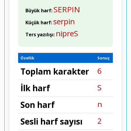
SERPIN
Büyük harf:
serpin
Küçük harf:
nipreS
Ters yazılışı:
Özellik
Sonuç
6
Toplam karakter
S
İlk harf
n
Son harf
2
Sesli harf sayısı