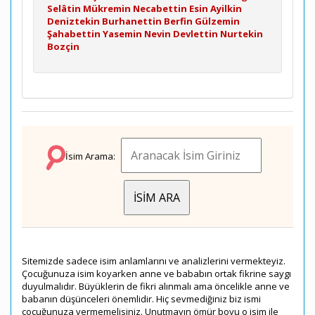
Selâtin
Mükremin
Necabettin
Esin
Ayilkin
Deniztekin
Burhanettin
Berfin
Gülzemin
Şahabettin
Yasemin
Nevin
Devlettin
Nurtekin
Bozçin
İsim Arama:
Sitemizde sadece isim anlamlarını ve analizlerini vermekteyiz.
Çocuğunuza isim koyarken anne ve bababın ortak fikrine saygı
duyulmalıdır. Büyüklerin de fikri alınmalı ama öncelikle anne ve
babanın düşünceleri önemlidir. Hiç sevmediğiniz biz ismi
çocuğunuza vermemelisiniz. Unutmayın ömür boyu o isim ile