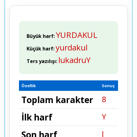
YURDAKUL
Büyük harf:
yurdakul
Küçük harf:
lukadruY
Ters yazılışı:
Özellik
Sonuç
8
Toplam karakter
Y
İlk harf
l
Son harf