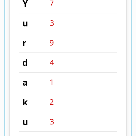
Y
7
u
3
r
9
d
4
a
1
k
2
u
3