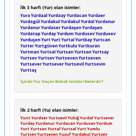
İlk 3 harfi (Yur) olan isimler:
Yura
Yurdaal
Yurdaay
Yurdacan
Yurdaer
Yurdagül
Yurdakul
Yurdakul
Yurdal
Yurdanur
Yurdanur
Yurdaser
Yurdaşen
Yurdaşen
Yurdatap
Yurday
Yurdum
Yurdusev
Yurdusev
Yurduşen
Yurt
Yurt
Yurtal
Yurtbay
Yurtcan
Yurter
Yurtgüven
Yurtkulu
Yurtkuran
Yurtman
Yurtsal
Yurtsan
Yurtsan
Yurtsay
Yurtsev
Yurtsev
Yurtseven
Yurtseven
Yurtsever
Yurtsever
Yurtsevil
Yurtsevin
Yurttaş
İçinde Yur Geçen Bebek İsimleri Nelerdir?
İlk 2 harfi (Yu) olan isimler:
Yunt
Yurdaer
Yurtsevil
Yuluğ
Yurdal
Yurtsever
Yurday
Yurdanur
Yurdacan
Yurdusev
Yurdum
Yurt
Yurtsan
Yurtal
Yurtsal
Yurt
Yumlu
Yurtsev
Yurtseven
Yusuf
Yurdakul
Yurtsev