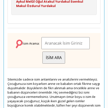
Aykul
Melûl
Oğul
Atakul
Yurdakul
Esenkul
Makul
Özdurul
Yurdakul
İsim Arama:
Sitemizde sadece isim anlamlarını ve analizlerini vermekteyiz.
Çocuğunuza isim koyarken anne ve bababın ortak fikrine saygı
duyulmalıdır. Büyüklerin de fikri alınmalı ama öncelikle anne ve
babanın düşünceleri önemlidir. Hiç sevmediğiniz biz ismi
çocuğunuza vermemelisiniz. Unutmayın ömür boyu o isim ile
yaşayacak çocuğunuz, küçük iken güzel gelen isimler
büyüğünce komik olabilmektedir, lütfen her şeyi düşünerek isim