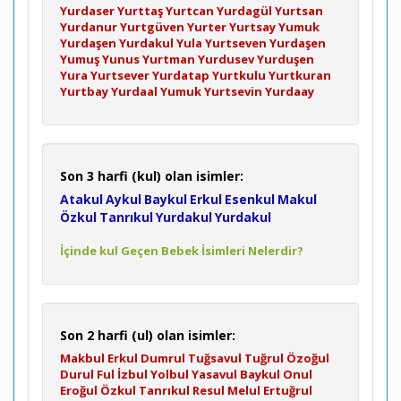
Yurdaser
Yurttaş
Yurtcan
Yurdagül
Yurtsan
Yurdanur
Yurtgüven
Yurter
Yurtsay
Yumuk
Yurdaşen
Yurdakul
Yula
Yurtseven
Yurdaşen
Yumuş
Yunus
Yurtman
Yurdusev
Yurduşen
Yura
Yurtsever
Yurdatap
Yurtkulu
Yurtkuran
Yurtbay
Yurdaal
Yumuk
Yurtsevin
Yurdaay
Son 3 harfi (kul) olan isimler:
Atakul
Aykul
Baykul
Erkul
Esenkul
Makul
Özkul
Tanrıkul
Yurdakul
Yurdakul
İçinde kul Geçen Bebek İsimleri Nelerdir?
Son 2 harfi (ul) olan isimler:
Makbul
Erkul
Dumrul
Tuğsavul
Tuğrul
Özoğul
Durul
Ful
İzbul
Yolbul
Yasavul
Baykul
Onul
Eroğul
Özkul
Tanrıkul
Resul
Melul
Ertuğrul