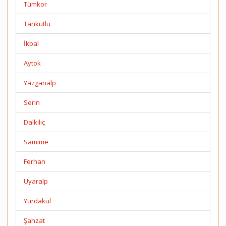
Tümkor
Tankutlu
İkbal
Aytok
Yazganalp
Serin
Dalkılıç
Samime
Ferhan
Uyaralp
Yurdakul
Şahzat