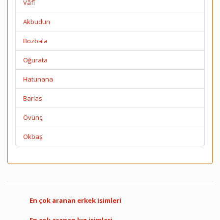
Vâfî
Akbudun
Bozbala
Oğurata
Hatunana
Barlas
Övünç
Okbaş
En çok aranan erkek isimleri