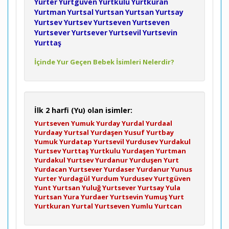
Yurter
Yurtgüven
Yurtkulu
Yurtkuran
Yurtman
Yurtsal
Yurtsan
Yurtsan
Yurtsay
Yurtsev
Yurtsev
Yurtseven
Yurtseven
Yurtsever
Yurtsever
Yurtsevil
Yurtsevin
Yurttaş
İçinde Yur Geçen Bebek İsimleri Nelerdir?
İlk 2 harfi (Yu) olan isimler:
Yurtseven
Yumuk
Yurday
Yurdal
Yurdaal
Yurdaay
Yurtsal
Yurdaşen
Yusuf
Yurtbay
Yumuk
Yurdatap
Yurtsevil
Yurdusev
Yurdakul
Yurtsev
Yurttaş
Yurtkulu
Yurdaşen
Yurtman
Yurdakul
Yurtsev
Yurdanur
Yurduşen
Yurt
Yurdacan
Yurtsever
Yurdaser
Yurdanur
Yunus
Yurter
Yurdagül
Yurdum
Yurdusev
Yurtgüven
Yunt
Yurtsan
Yuluğ
Yurtsever
Yurtsay
Yula
Yurtsan
Yura
Yurdaer
Yurtsevin
Yumuş
Yurt
Yurtkuran
Yurtal
Yurtseven
Yumlu
Yurtcan