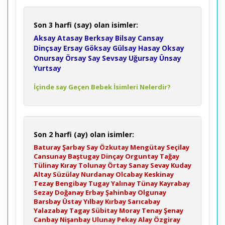
Son 3 harfi (say) olan isimler:
Aksay
Atasay
Berksay
Bilsay
Cansay
Dinçsay
Ersay
Göksay
Gülsay
Hasay
Oksay
Onursay
Örsay
Say
Sevsay
Uğursay
Ünsay
Yurtsay
İçinde say Geçen Bebek İsimleri Nelerdir?
Son 2 harfi (ay) olan isimler:
Baturay
Şarbay
Say
Özkutay
Mengütay
Seçilay
Cansunay
Baştugay
Dinçay
Orguntay
Tağay
Tülinay
Kıray
Tolunay
Örtay
Sanay
Sevay
Kuday
Altay
Süzülay
Nurdanay
Olcabay
Keskinay
Tezay
Bengibay
Tugay
Yalınay
Tünay
Kayrabay
Sezay
Doğanay
Erbay
Şahinbay
Olgunay
Barsbay
Üstay
Yılbay
Kırbay
Sarıcabay
Yalazabay
Tagay
Sübitay
Moray
Tenay
Şenay
Canbay
Nişanbay
Ulunay
Pekay
Alay
Özgiray