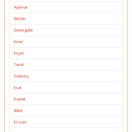
Aypınar
Nilüfer
Demirgülle
Kıner
Erşan
Tanel
Göktunç
Esat
Dadak
Billûr
Erozan