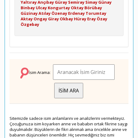
Yaltıray
Ançıbay
Güray
Semiray
Simay
Günay
Binbay
Ulcay
Kongurtay
Oktay
Börübay
Güzinay
Atılay
Özenay
Erdenay
Torumtay
Aktay
Ongay
Giray
Okbay
Hüray
Eray
Özay
Özgebay
İsim Arama:
Sitemizde sadece isim anlamlarını ve analizlerini vermekteyiz.
Çocuğunuza isim koyarken anne ve bababın ortak fikrine saygı
duyulmalıdır. Büyüklerin de fikri alınmalı ama öncelikle anne ve
babanın düşünceleri önemlidir. Hiç sevmediğiniz biz ismi