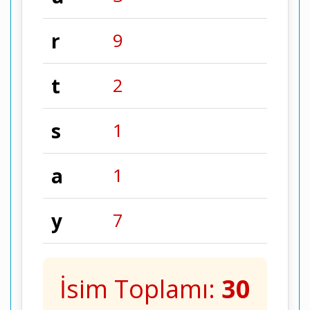
r
9
t
2
s
1
a
1
y
7
İsim Toplamı:
30